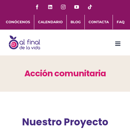
Saltar
Facebook
LinkedIn
Instagram
YouTube
Tiktok
al
CONÓCENOS
CALENDARIO
BLOG
CONTACTA
FAQ
contenido
Acción comunitaria
Nuestro Proyecto