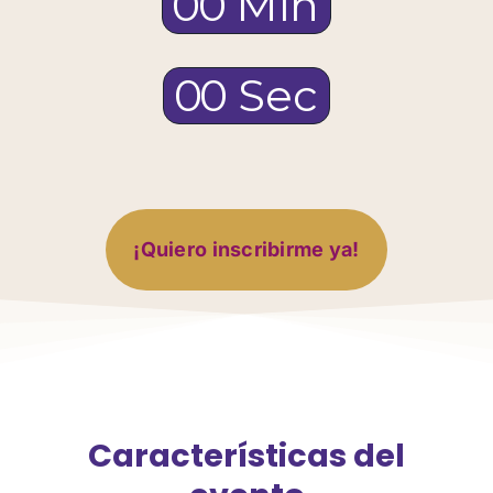
0
0
Min
0
0
Sec
¡Quiero inscribirme ya!
Características del